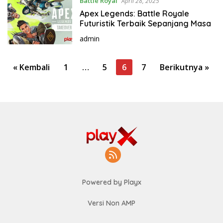
Battle Royal
April 28, 2025
Apex Legends: Battle Royale
Futuristik Terbaik Sepanjang Masa
admin
P
« Kembali
1
…
5
6
7
Berikutnya »
a
g
i
n
a
s
i
p
Powered by Playx
o
s
Versi Non AMP