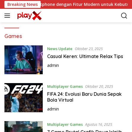
L
Vivo Y05: Smartphone dengan Fitur Modern untuk Kebutuha
Breaking News
a
n
g
s
u
Games
n
g
News Update
Oktober 23, 2025
k
Casual Keren: Ultimate Relax Tips
e
admin
k
o
n
Multiplayer Games
Oktober 20, 2025
t
e
FIFA 24: Evolusi Baru Dunia Sepak
Bola Virtual
n
admin
Multiplayer Games
Agustus 16, 2025