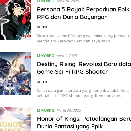
MMORPG
April 26, 2025
Persona 5 Royal: Perpaduan Epik
RPG dan Dunia Bayangan
admin
Bicara soal game RPG bergaya anime yang punya cer
mendalam, karakter kuat, dan gaya visual…
MMORPG
April 1, 2025
Destiny Rising: Revolusi Baru dal
Game Sci-Fi RPG Shooter
admin
Salah satu game terbaru yang menarik adalah Destin
sebuah sci-fi RPG shooter yang dikembangkan…
MMORPG
Maret 30, 2025
Honor of Kings: Petualangan Bar
Dunia Fantasi yang Epik