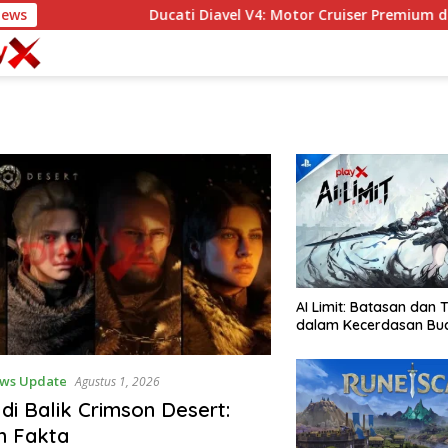
News
Ducati Diavel V4: Motor Cruiser Premium deng
AI Limit: Batasan dan
dalam Kecerdasan Bu
ws Update
Agustus 1, 2026
di Balik Crimson Desert:
n Fakta