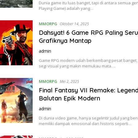
Dunia game itu luas banget, tapi di antara semua gen
Playing Game) adalah yang…
MMORPG
Oktober 14, 2025
Dahsyat! 6 Game RPG Paling Ser
Grafiknya Mantap
admin
Game RPG modern udah berkembang pesat banget, 
segi visual yang makin memukau mata….
MMORPG
Mei 2, 2025
Final Fantasy VII Remake: Legen
Balutan Epik Modern
admin
Di dunia video game, hanya segelintir judul yang be
memiliki dampak emosional dan historis seperti…