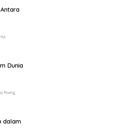
 Antara
ita
am Dunia
y Rising,
u dalam