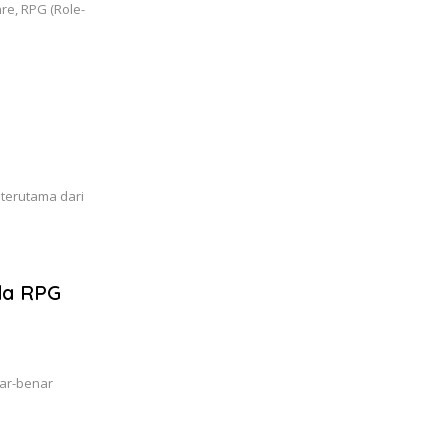
re, RPG (Role-
u
terutama dari
da RPG
nar-benar