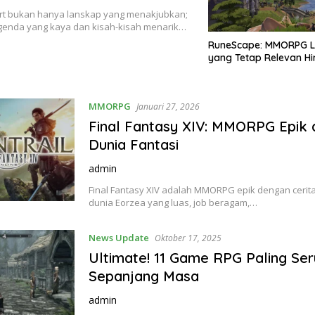
rt bukan hanya lanskap yang menakjubkan;
egenda yang kaya dan kisah-kisah menarik…
RuneScape: MMORPG L
yang Tetap Relevan Hi
MMORPG
Januari 27, 2026
Final Fantasy XIV: MMORPG Epik
Dunia Fantasi
admin
Final Fantasy XIV adalah MMORPG epik dengan ceri
dunia Eorzea yang luas, job beragam,…
News Update
Oktober 17, 2025
Ultimate! 11 Game RPG Paling Ser
Sepanjang Masa
admin