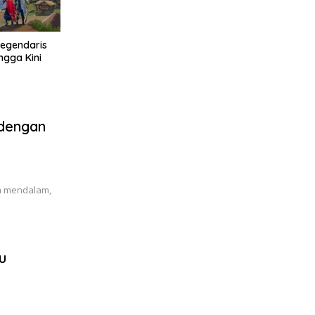
egendaris
ngga Kini
 dengan
ta mendalam,
u