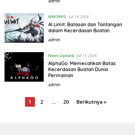
admin
MMORPG
Juli 14, 2026
AI Limit: Batasan dan Tantangan
dalam Kecerdasan Buatan
admin
News Update
Juli 11, 2026
AlphaGo: Memecahkan Batas
Kecerdasan Buatan Dunia
Permainan
admin
P
1
2
…
20
Berikutnya »
a
g
i
n