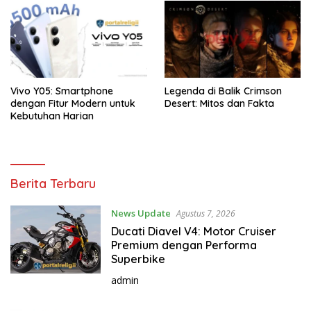
Vivo Y05: Smartphone
Legenda di Balik Crimson
dengan Fitur Modern untuk
Desert: Mitos dan Fakta
Kebutuhan Harian
P
Berita Terbaru
l
a
News Update
Agustus 7, 2026
y
Ducati Diavel V4: Motor Cruiser
x
Premium dengan Performa
Superbike
admin