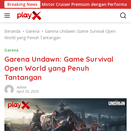
L
ati Diavel V4: Motor Cruiser Premium dengan Performa Superb
Breaking News
a
n
g
s
Beranda
Garena
Garena Undawn: Game Survival Open
u
World yang Penuh Tantangan
n
g
Garena
k
Garena Undawn: Game Survival
e
Open World yang Penuh
k
o
Tantangan
n
t
Admin
April 30, 2026
e
n