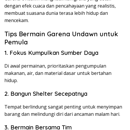
dengan efek cuaca dan pencahayaan yang realistis,
membuat suasana dunia terasa lebih hidup dan
mencekam.
Tips Bermain Garena Undawn untuk
Pemula
1. Fokus Kumpulkan Sumber Daya
Di awal permainan, prioritaskan pengumpulan
makanan, air, dan material dasar untuk bertahan
hidup.
2. Bangun Shelter Secepatnya
Tempat berlindung sangat penting untuk menyimpan
barang dan melindungi diri dari ancaman malam hari.
3. Bermain Bersama Tim