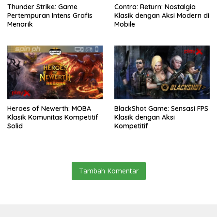
Thunder Strike: Game
Contra: Return: Nostalgia
Pertempuran Intens Grafis
Klasik dengan Aksi Modern di
Menarik
Mobile
Heroes of Newerth: MOBA
BlackShot Game: Sensasi FPS
Klasik Komunitas Kompetitif
Klasik dengan Aksi
Solid
Kompetitif
Tambah Komentar