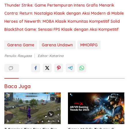
Thunder Strike: Game Pertempuran Intens Grafis Menarik
Contra: Return: Nostalgia Klasik dengan Aksi Modern di Mobile
Heroes of Newerth: MOBA Klasik Komunitas Kompetitif Solid
BlackShot Game: Sensasi FPS Klasik dengan Aksi Kompetitif
Garena Game
Garena Undawn
MMORPG
Penulis: Rasyaaa
Editor: Katarina
Baca Juga