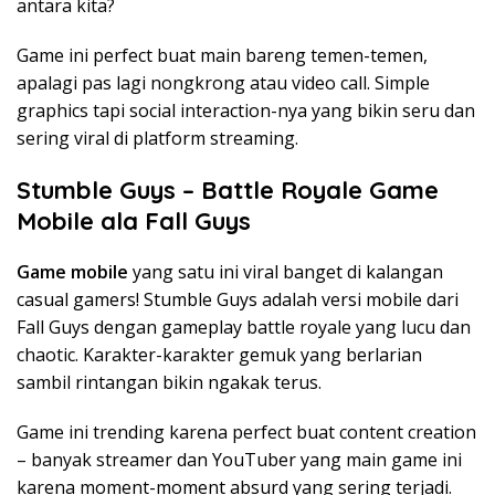
antara kita?
Game ini perfect buat main bareng temen-temen,
apalagi pas lagi nongkrong atau video call. Simple
graphics tapi social interaction-nya yang bikin seru dan
sering viral di platform streaming.
Stumble Guys – Battle Royale Game
Mobile ala Fall Guys
Game mobile
yang satu ini viral banget di kalangan
casual gamers! Stumble Guys adalah versi mobile dari
Fall Guys dengan gameplay battle royale yang lucu dan
chaotic. Karakter-karakter gemuk yang berlarian
sambil rintangan bikin ngakak terus.
Game ini trending karena perfect buat content creation
– banyak streamer dan YouTuber yang main game ini
karena moment-moment absurd yang sering terjadi.