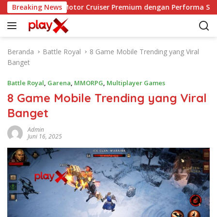
L
i Diavel V4: Motor Cruiser Premium dengan Performa Superbike
Breaking News
a
n
g
s
Beranda
Battle Royal
8 Game Mobile Trending yang Viral
u
Banget
n
g
Battle Royal
,
Garena
,
MMORPG
,
Multiplayer Games
k
8 Game Mobile Trending yang Viral
e
Banget
k
o
Admin
n
Juni 16, 2025
t
e
n