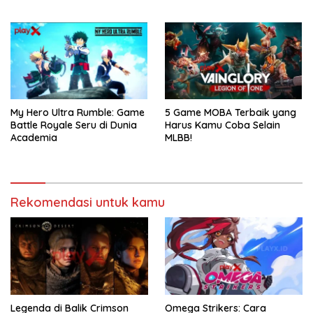
My Hero Ultra Rumble: Game
5 Game MOBA Terbaik yang
Battle Royale Seru di Dunia
Harus Kamu Coba Selain
Academia
MLBB!
Rekomendasi untuk kamu
Legenda di Balik Crimson
Omega Strikers: Cara