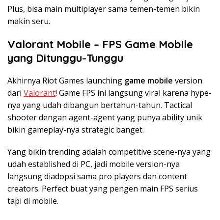
Plus, bisa main multiplayer sama temen-temen bikin
makin seru.
Valorant Mobile – FPS Game Mobile
yang Ditunggu-Tunggu
Akhirnya Riot Games launching
game mobile
version
dari
Valorant
! Game FPS ini langsung viral karena hype-
nya yang udah dibangun bertahun-tahun. Tactical
shooter dengan agent-agent yang punya ability unik
bikin gameplay-nya strategic banget.
Yang bikin trending adalah competitive scene-nya yang
udah established di PC, jadi mobile version-nya
langsung diadopsi sama pro players dan content
creators. Perfect buat yang pengen main FPS serius
tapi di mobile.