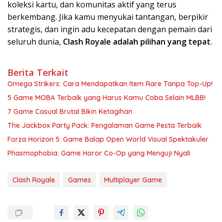
koleksi kartu, dan komunitas aktif yang terus
berkembang. Jika kamu menyukai tantangan, berpikir
strategis, dan ingin adu kecepatan dengan pemain dari
seluruh dunia,
Clash Royale adalah pilihan yang tepat
.
Berita Terkait
Omega Strikers: Cara Mendapatkan Item Rare Tanpa Top-Up!
5 Game MOBA Terbaik yang Harus Kamu Coba Selain MLBB!
7 Game Casual Brutal Bikin Ketagihan
The Jackbox Party Pack: Pengalaman Game Pesta Terbaik
Forza Horizon 5: Game Balap Open World Visual Spektakuler
Phasmophobia: Game Horor Co-Op yang Menguji Nyali
Clash Royale
Games
Multiplayer Game