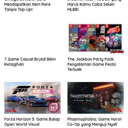
Mendapatkan Item Rare
Harus Kamu Coba Selain
Tanpa Top-Up!
MLBB!
7 Game Casual Brutal Bikin
The Jackbox Party Pack:
Ketagihan
Pengalaman Game Pesta
Terbaik
Forza Horizon 5: Game Balap
Phasmophobia: Game Horor
Open World Visual
Co-Op yang Menguji Nyali