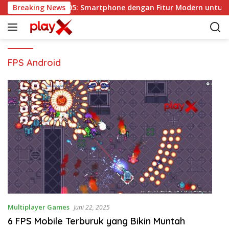
L
Breaking News
Vivo Y05: Smartphone dengan Fitur Modern untuk 
a
n
g
s
u
FPS Android
n
g
k
e
k
o
n
t
e
n
Multiplayer Games
Juni 22, 2025
6 FPS Mobile Terburuk yang Bikin Muntah