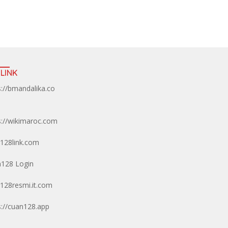
ELINK
s://bmandalika.co
s://wikimaroc.com
128link.com
128 Login
128resmi.it.com
s://cuan128.app