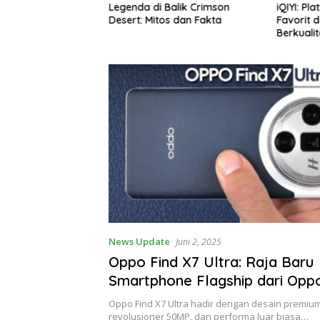
martphone dengan
Legenda di Balik Crimson
iQIYI: Pl
n untuk Kebutuhan
Desert: Mitos dan Fakta
Favorit 
Berkuali
News Update
Juni 2, 2025
Oppo Find X7 Ultra: Raja Baru
Smartphone Flagship dari Opp
Oppo Find X7 Ultra hadir dengan desain premiu
revolusioner 50MP, dan performa luar biasa…