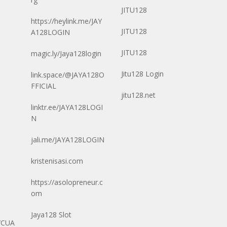
JITU128
https://heylink.me/JAY
JITU128
A128LOGIN
JITU128
magic.ly/Jaya128login
Jitu128 Login
link.space/@JAYA128O
FFICIAL
jitu128.net
linktr.ee/JAYA128LOGI
N
jali.me/JAYA128LOGIN
kristenisasi.com
https://asolopreneur.c
om
Jaya128 Slot
e/CUA