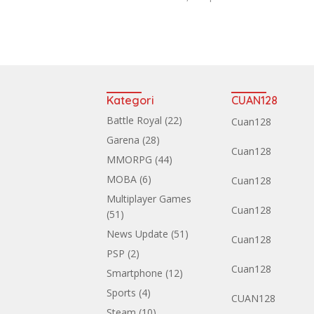
Kategori
CUAN128
Battle Royal
(22)
Cuan128
Garena
(28)
Cuan128
MMORPG
(44)
MOBA
(6)
Cuan128
Multiplayer Games
Cuan128
(51)
News Update
(51)
Cuan128
PSP
(2)
Cuan128
Smartphone
(12)
Sports
(4)
CUAN128
Steam
(10)