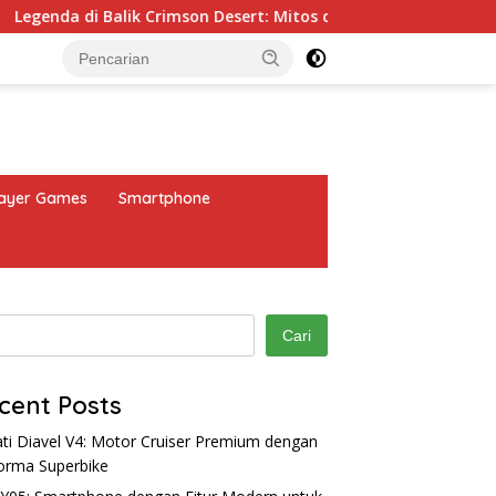
nda di Balik Crimson Desert: Mitos dan Fakta
iQIYI: P
layer Games
Smartphone
Cari
cent Posts
ti Diavel V4: Motor Cruiser Premium dengan
orma Superbike