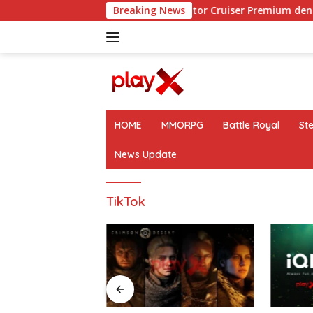
Langsung
Ducati Diavel V4: Motor Cruiser Premium dengan 
Breaking News
ke
konten
HOME
MMORPG
Battle Royal
St
News Update
TikTok