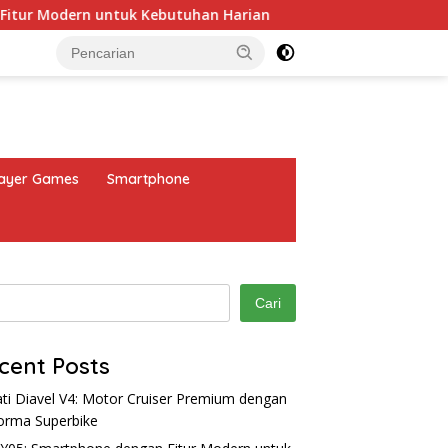
 Modern untuk Kebutuhan Harian
Legenda di Balik Crim
layer Games
Smartphone
Cari
cent Posts
ti Diavel V4: Motor Cruiser Premium dengan
orma Superbike