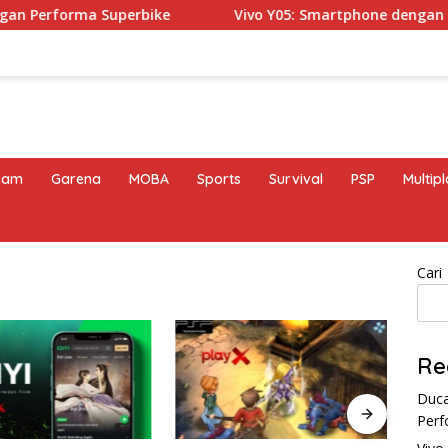
Performa Superbike
Vivo Y05: Smartphone dengan Fitur
eam
Garena
MOBA
Sports
Survival
PSP
Multip
Cari
Re
Duca
Perf