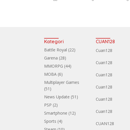
Kategori
CUAN128
Battle Royal
(22)
Cuan128
Garena
(28)
Cuan128
MMORPG
(44)
MOBA
(6)
Cuan128
Multiplayer Games
Cuan128
(51)
News Update
(51)
Cuan128
PSP
(2)
Cuan128
Smartphone
(12)
Sports
(4)
CUAN128
Steam
(10)