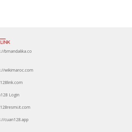
ELINK
s://bmandalika.co
s://wikimaroc.com
128link.com
128 Login
128resmi.it.com
s://cuan128.app