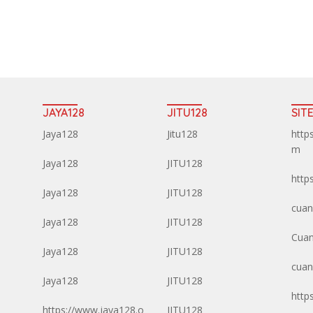
JAYA128
JITU128
SIT
Jaya128
Jitu128
http
m
Jaya128
JITU128
http
Jaya128
JITU128
cuan
Jaya128
JITU128
Cuan
Jaya128
JITU128
cuan
Jaya128
JITU128
http
https://www.jaya128.o
JITU128