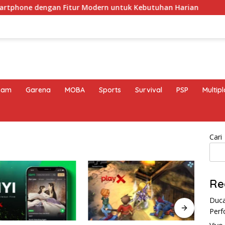
one dengan Fitur Modern untuk Kebutuhan Harian
Lege
eam
Garena
MOBA
Sports
Survival
PSP
Multip
Cari
Re
Duca
Perf