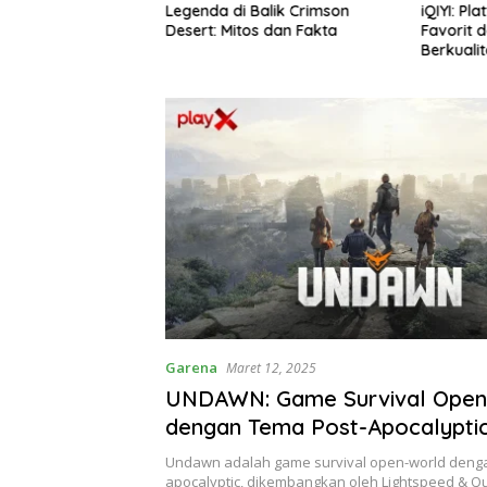
martphone dengan
Legenda di Balik Crimson
iQIYI: Pl
n untuk Kebutuhan
Desert: Mitos dan Fakta
Favorit 
Berkuali
Garena
Maret 12, 2025
UNDAWN: Game Survival Open
dengan Tema Post-Apocalypti
Undawn adalah game survival open-world dengan
apocalyptic, dikembangkan oleh Lightspeed & Q