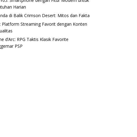
 Y05: Smartphone dengan Fitur Modern untuk
utasi Kuantum: Teknologi
Asus ROG Phone 9 Pro:
O
tuhan Harian
 Mengubah Dunia
Smartphone Gaming Flagship
M
utasi
Performa Fitur Premium
T
nda di Balik Crimson Desert: Mitos dan Fakta
I: Platform Streaming Favorit dengan Konten
ualitas
ne d’Arc: RPG Taktis Klasik Favorite
ggemar PSP