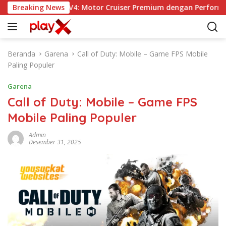
L
Ducati Diavel V4: Motor Cruiser Premium dengan Performa Su
Breaking News
a
n
g
s
Beranda
Garena
Call of Duty: Mobile – Game FPS Mobile
u
Paling Populer
n
g
Garena
k
Call of Duty: Mobile – Game FPS
e
Mobile Paling Populer
k
o
Admin
n
Desember 31, 2025
t
e
n