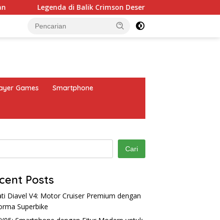
Legenda di Balik Crimson Desert: Mitos dan Fakta
iQIY
layer Games
Smartphone
Cari
cent Posts
ti Diavel V4: Motor Cruiser Premium dengan
orma Superbike