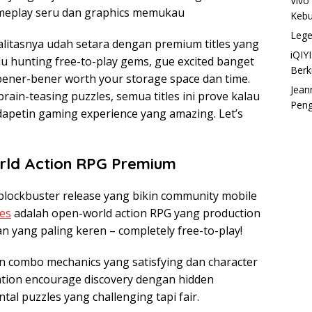
Vivo
ameplay seru dan graphics memukau
Kebu
Lege
alitasnya udah setara dengan premium titles yang
iQIY
u hunting free-to-play gems, gue excited banget
Berk
 bener-bener worth your storage space dan time.
Jean
rain-teasing puzzles, semua titles ini prove kalau
Pen
apetin gaming experience yang amazing. Let’s
rld Action RPG Premium
blockbuster release yang bikin community mobile
es
adalah open-world action RPG yang production
n yang paling keren – completely free-to-play!
n combo mechanics yang satisfying dan character
ation encourage discovery dengan hidden
tal puzzles yang challenging tapi fair.