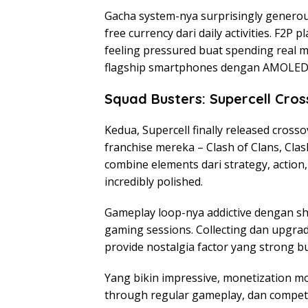
Gacha system-nya surprisingly generou
free currency dari daily activities. F2P 
feeling pressured buat spending real mon
flagship smartphones dengan AMOLED 
Squad Busters: Supercell Cros
Kedua, Supercell finally released cros
franchise mereka – Clash of Clans, Cl
combine elements dari strategy, action
incredibly polished.
Gameplay loop-nya addictive dengan sh
gaming sessions. Collecting dan upgradi
provide nostalgia factor yang strong b
Yang bikin impressive, monetization m
through regular gameplay, dan competi