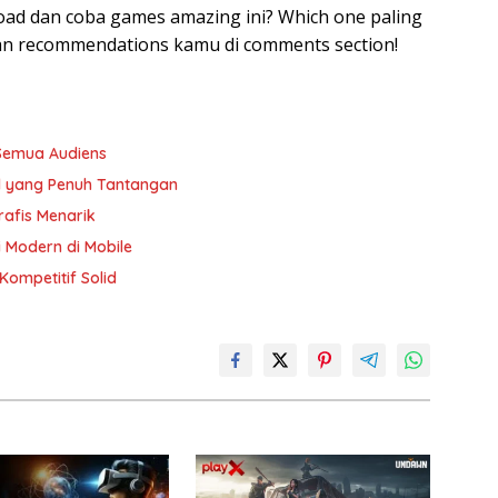
oad dan coba games amazing ini? Which one paling
an recommendations kamu di comments section!
Semua Audiens
d yang Penuh Tantangan
rafis Menarik
i Modern di Mobile
ompetitif Solid