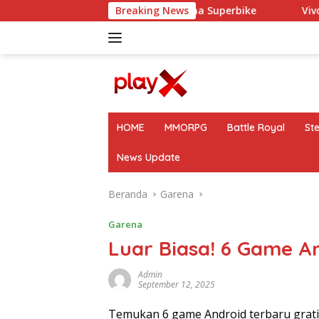
Langsung
uiser Premium dengan Performa Superbike
Breaking News
Vivo Y05: Sm
ke
konten
HOME
MMORPG
Battle Royal
St
News Update
Beranda
Garena
Garena
Luar Biasa! 6 Game A
Admin
September 12, 2025
Temukan 6 game Android terbaru grati