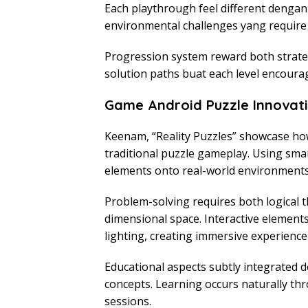
Each playthrough feel different deng
environmental challenges yang require tac
Progression system reward both strateg
solution paths buat each level encoura
Game Android Puzzle Innovat
Keenam, “Reality Puzzles” showcase ho
traditional puzzle gameplay. Using sma
elements onto real-world environments
Problem-solving requires both logical 
dimensional space. Interactive elemen
lighting, creating immersive experien
Educational aspects subtly integrated
concepts. Learning occurs naturally th
sessions.