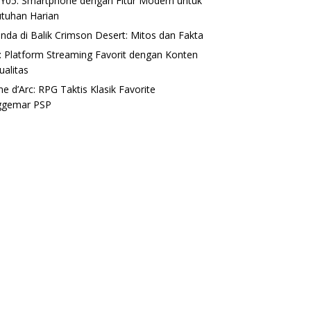
 Y05: Smartphone dengan Fitur Modern untuk
tuhan Harian
nda di Balik Crimson Desert: Mitos dan Fakta
I: Platform Streaming Favorit dengan Konten
ualitas
ne d’Arc: RPG Taktis Klasik Favorite
ggemar PSP