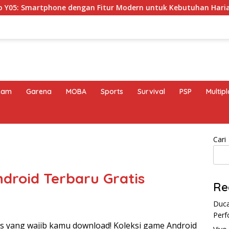
artphone dengan Fitur Modern untuk Kebutuhan Harian
eam
Garena
MOBA
Sports
Survival
PSP
Multip
Cari
ndroid Terbaru Gratis
Re
Duca
Perf
s yang wajib kamu download! Koleksi game Android