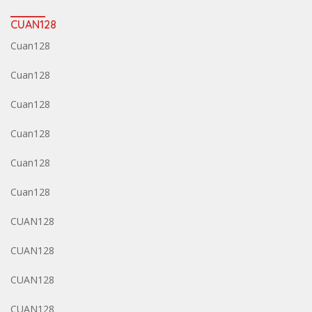
CUAN128
Cuan128
Cuan128
Cuan128
Cuan128
Cuan128
Cuan128
CUAN128
CUAN128
CUAN128
CUAN128