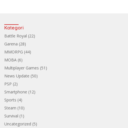
Kategori
Battle Royal
(22)
Garena
(28)
MMORPG
(44)
MOBA
(6)
Multiplayer Games
(51)
News Update
(50)
PSP
(2)
Smartphone
(12)
Sports
(4)
Steam
(10)
Survival
(1)
Uncategorized
(5)