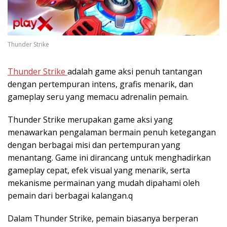
Thunder Strike
Thunder Strike
adalah game aksi penuh tantangan
dengan pertempuran intens, grafis menarik, dan
gameplay seru yang memacu adrenalin pemain.
Thunder Strike merupakan game aksi yang
menawarkan pengalaman bermain penuh ketegangan
dengan berbagai misi dan pertempuran yang
menantang. Game ini dirancang untuk menghadirkan
gameplay cepat, efek visual yang menarik, serta
mekanisme permainan yang mudah dipahami oleh
pemain dari berbagai kalangan.q
Dalam Thunder Strike, pemain biasanya berperan