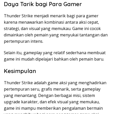
Daya Tarik bagi Para Gamer
Thunder Strike menjadi menarik bagi para gamer
karena menawarkan kombinasi antara aksi cepat,
strategi, dan visual yang memukau. Game ini cocok
dimainkan oleh pemain yang menyukai tantangan dan
pertempuran intens.
Selain itu, gameplay yang relatif sederhana membuat
game ini mudah dipelajari bahkan oleh pemain baru.
Kesimpulan
Thunder Strike adalah game aksi yang menghadirkan
pertempuran seru, grafis menarik, serta gameplay
yang menantang. Dengan berbagai misi, sistem
upgrade karakter, dan efek visual yang memukau,
game ini mampu memberikan pengalaman bermain