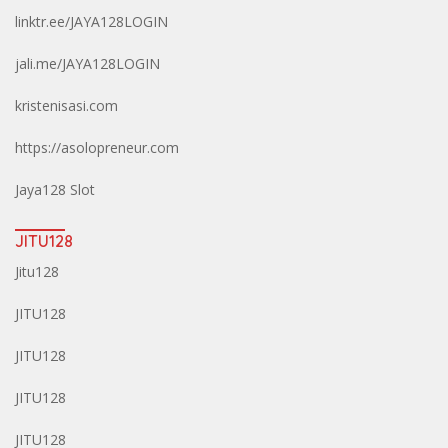
linktr.ee/JAYA128LOGIN
jali.me/JAYA128LOGIN
kristenisasi.com
https://asolopreneur.com
Jaya128 Slot
JITU128
Jitu128
JITU128
JITU128
JITU128
JITU128