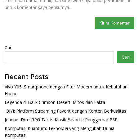
Simpan nama, email, dan situs web saya pada peramban ini
untuk komentar saya berikutnya.
Cari
Cari
Recent Posts
Vivo Y05: Smartphone dengan Fitur Modern untuk Kebutuhan
Harian
Legenda di Balik Crimson Desert: Mitos dan Fakta
iQIYI: Platform Streaming Favorit dengan Konten Berkualitas
Jeanne d’Arc: RPG Taktis Klasik Favorite Penggemar PSP
Komputasi Kuantum: Teknologi yang Mengubah Dunia
Komputasi