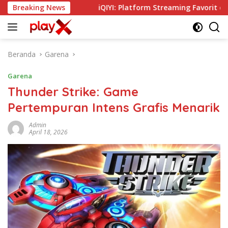
Langsung
 dan Fakta
Breaking News
iQIYI: Platform Streaming Favorit dengan Ko
ke
konten
Beranda
Garena
Garena
Thunder Strike: Game
Pertempuran Intens Grafis Menarik
Admin
April 18, 2026