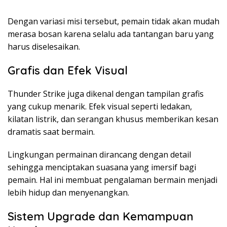
Dengan variasi misi tersebut, pemain tidak akan mudah
merasa bosan karena selalu ada tantangan baru yang
harus diselesaikan.
Grafis dan Efek Visual
Thunder Strike juga dikenal dengan tampilan grafis
yang cukup menarik. Efek visual seperti ledakan,
kilatan listrik, dan serangan khusus memberikan kesan
dramatis saat bermain.
Lingkungan permainan dirancang dengan detail
sehingga menciptakan suasana yang imersif bagi
pemain. Hal ini membuat pengalaman bermain menjadi
lebih hidup dan menyenangkan.
Sistem Upgrade dan Kemampuan