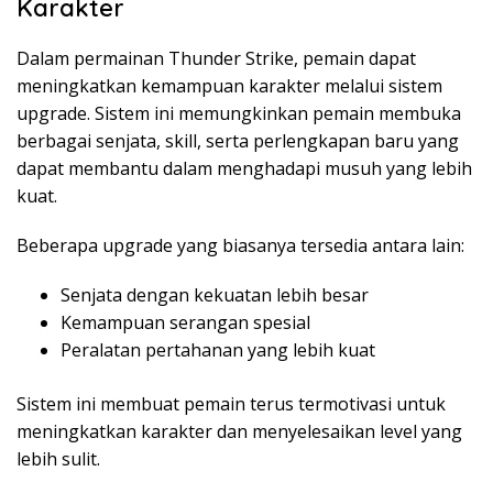
Karakter
Dalam permainan Thunder Strike, pemain dapat
meningkatkan kemampuan karakter melalui sistem
upgrade. Sistem ini memungkinkan pemain membuka
berbagai senjata, skill, serta perlengkapan baru yang
dapat membantu dalam menghadapi musuh yang lebih
kuat.
Beberapa upgrade yang biasanya tersedia antara lain:
Senjata dengan kekuatan lebih besar
Kemampuan serangan spesial
Peralatan pertahanan yang lebih kuat
Sistem ini membuat pemain terus termotivasi untuk
meningkatkan karakter dan menyelesaikan level yang
lebih sulit.