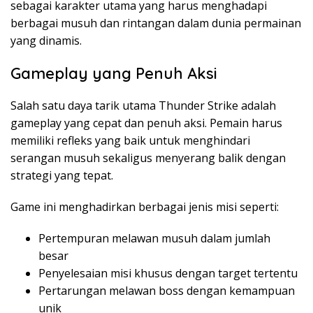
sebagai karakter utama yang harus menghadapi
berbagai musuh dan rintangan dalam dunia permainan
yang dinamis.
Gameplay yang Penuh Aksi
Salah satu daya tarik utama Thunder Strike adalah
gameplay yang cepat dan penuh aksi. Pemain harus
memiliki refleks yang baik untuk menghindari
serangan musuh sekaligus menyerang balik dengan
strategi yang tepat.
Game ini menghadirkan berbagai jenis misi seperti:
Pertempuran melawan musuh dalam jumlah
besar
Penyelesaian misi khusus dengan target tertentu
Pertarungan melawan boss dengan kemampuan
unik