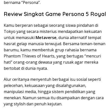
bernama “Persona”.
Review Singkat Game Persona 5 Royal
Kamu berperan sebagai seorang siswa pindahan di
Tokyo yang secara misterius mendapatkan kekuatan
untuk memasuki
Metaverse
, dunia alternatif tempat
hasrat gelap manusia terwujud. Bersama teman-teman
barumu, kamu membentuk grup rahasia bernama
Phantom Thieves of Hearts, yang bertugas “mencuri
hati” orang-orang dewasa yang rusak agar mereka
bertobat di dunia nyata.
Alur ceritanya menyentuh berbagai isu sosial seperti
pelecehan, kekuasaan yang disalahgunakan,
manipulasi media, hingga sistem pendidikan yang
menekan. Namun semua itu disampaikan dengan cara
yang stylish dan penuh kejutan.