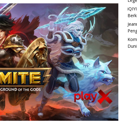
Lege
iQIY
Berk
Jean
Pen
Komp
Duni