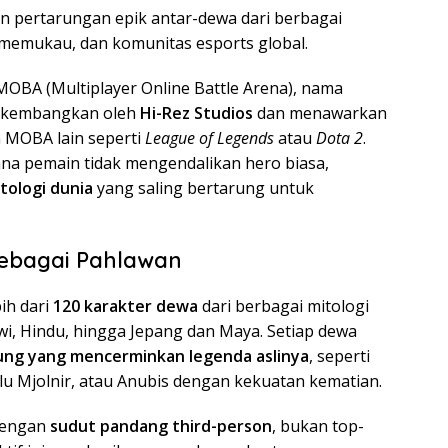
 pertarungan epik antar-dewa dari berbagai
 memukau, dan komunitas esports global.
BA (Multiplayer Online Battle Arena), nama
 dikembangkan oleh
Hi-Rez Studios
dan menawarkan
 MOBA lain seperti
League of Legends
atau
Dota 2
.
na pemain tidak mengendalikan hero biasa,
tologi dunia
yang saling bertarung untuk
Sebagai Pahlawan
ih dari
120 karakter dewa
dari berbagai mitologi
wi, Hindu, hingga Jepang dan Maya. Setiap dewa
ng yang mencerminkan legenda aslinya
, seperti
u Mjolnir, atau Anubis dengan kekuatan kematian.
 dengan
sudut pandang third-person
, bukan top-