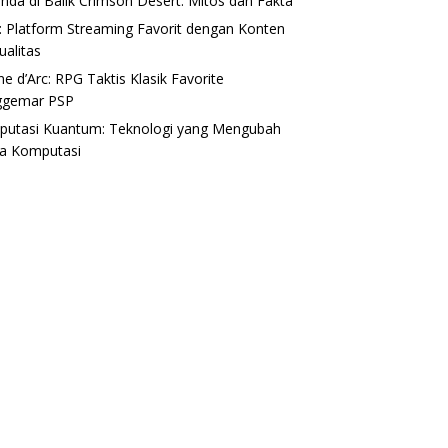
nda di Balik Crimson Desert: Mitos dan Fakta
I: Platform Streaming Favorit dengan Konten
ualitas
ne d’Arc: RPG Taktis Klasik Favorite
ggemar PSP
utasi Kuantum: Teknologi yang Mengubah
a Komputasi