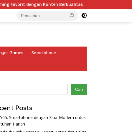
ngan Konten Berkualitas
Jeanne d’Arc: RPG Taktis Klasi
layer Games
Smartphone
Cari
cent Posts
 Y05: Smartphone dengan Fitur Modern untuk
tuhan Harian