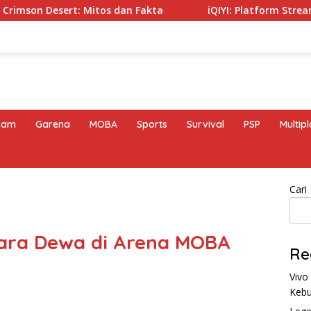
: Mitos dan Fakta
iQIYI: Platform Streaming Favorit de
eam
Garena
MOBA
Sports
Survival
PSP
Multip
Cari
Para Dewa di Arena MOBA
Re
Vivo
Kebu