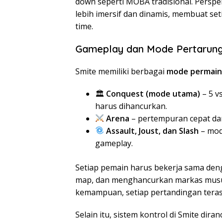
down seperti MOBA tradisional. Persp
lebih imersif dan dinamis, membuat set
time.
Gameplay dan Mode Pertarun
Smite memiliki berbagai
mode permai
🏛
Conquest (mode utama)
– 5 vs
harus dihancurkan.
Arena
– pertempuran cepat da
Assault, Joust, dan Slash
– mod
gameplay.
Setiap pemain harus bekerja sama de
map, dan menghancurkan markas musuh
kemampuan, setiap pertandingan teras
Selain itu, sistem kontrol di Smite dir