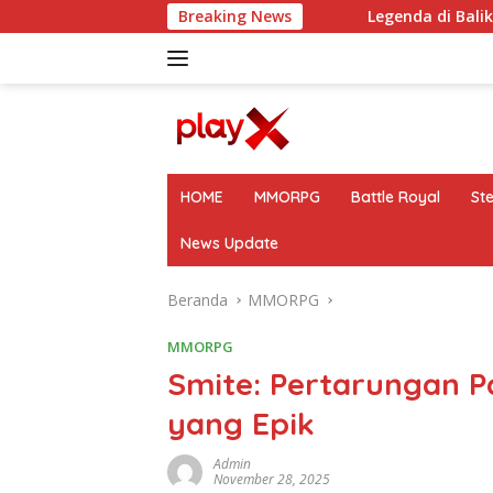
Langsung
ntuk Kebutuhan Harian
Breaking News
Legenda di Balik Crimson Desert
ke
konten
HOME
MMORPG
Battle Royal
St
News Update
Beranda
MMORPG
MMORPG
Smite: Pertarungan 
yang Epik
Admin
November 28, 2025