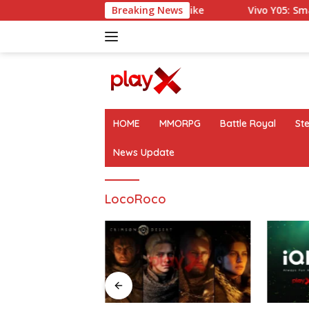
Langsung
 Premium dengan Performa Superbike
Breaking News
Vivo Y05: Smartp
ke
konten
HOME
MMORPG
Battle Royal
St
News Update
LocoRoco