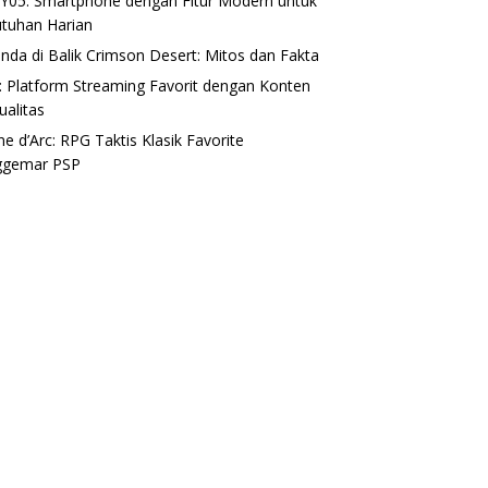
 Y05: Smartphone dengan Fitur Modern untuk
utasi Kuantum: Teknologi
Asus ROG Phone 9 Pro:
O
tuhan Harian
 Mengubah Dunia
Smartphone Gaming Flagship
M
utasi
Performa Fitur Premium
T
nda di Balik Crimson Desert: Mitos dan Fakta
I: Platform Streaming Favorit dengan Konten
ualitas
ne d’Arc: RPG Taktis Klasik Favorite
ggemar PSP