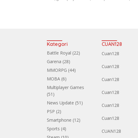
Kategori
CUAN128
Battle Royal
(22)
Cuan128
Garena
(28)
Cuan128
MMORPG
(44)
MOBA
(6)
Cuan128
Multiplayer Games
Cuan128
(51)
News Update
(51)
Cuan128
PSP
(2)
Cuan128
Smartphone
(12)
Sports
(4)
CUAN128
Steam
(10)