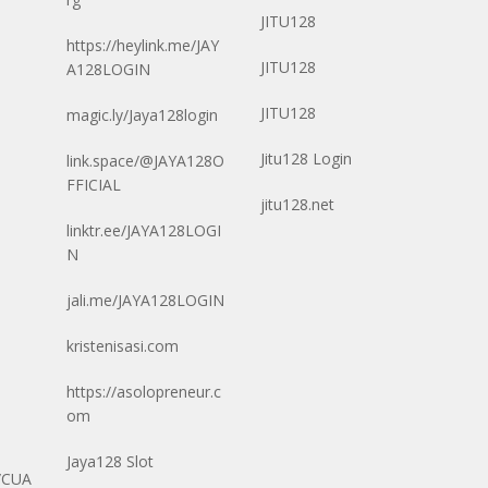
JITU128
https://heylink.me/JAY
JITU128
A128LOGIN
JITU128
magic.ly/Jaya128login
Jitu128 Login
link.space/@JAYA128O
FFICIAL
jitu128.net
linktr.ee/JAYA128LOGI
N
jali.me/JAYA128LOGIN
kristenisasi.com
https://asolopreneur.c
om
Jaya128 Slot
e/CUA