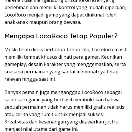
berlebihan dan memiliki kontrol yang mudah dipelajari,
LocoRoco menjadi game yang dapat dinikmati oleh
anak-anak maupun orang dewasa.
Mengapa LocoRoco Tetap Populer?
Meski telah dirilis bertahun-tahun lalu, LocoRoco masih
memiliki tempat khusus di hati para gamer. Keunikan
gameplay, desain karakter yang menggemaskan, serta
suasana permainan yang santai membuatnya tetap
relevan hingga saat ini.
Banyak pemain juga menganggap LocoRoco sebagai
salah satu game yang berhasil membuktikan bahwa
sebuah permainan tidak harus memiliki grafis realistis
atau cerita yang rumit untuk menjadi sukses.
Kreativitas dan kesenangan yang ditawarkan justru
menjadi nilai utama dari game ini.