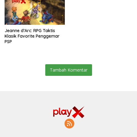
Jeanne d’Arc: RPG Taktis
Klasik Favorite Penggemar
PSP
Tambah Komentar