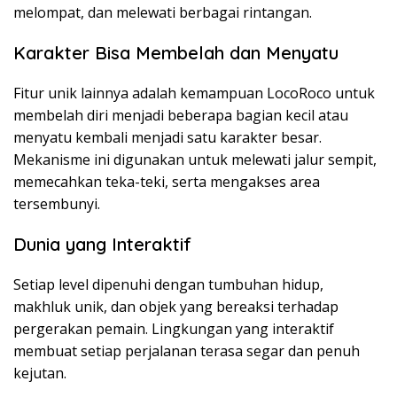
melompat, dan melewati berbagai rintangan.
Karakter Bisa Membelah dan Menyatu
Fitur unik lainnya adalah kemampuan LocoRoco untuk
membelah diri menjadi beberapa bagian kecil atau
menyatu kembali menjadi satu karakter besar.
Mekanisme ini digunakan untuk melewati jalur sempit,
memecahkan teka-teki, serta mengakses area
tersembunyi.
Dunia yang Interaktif
Setiap level dipenuhi dengan tumbuhan hidup,
makhluk unik, dan objek yang bereaksi terhadap
pergerakan pemain. Lingkungan yang interaktif
membuat setiap perjalanan terasa segar dan penuh
kejutan.