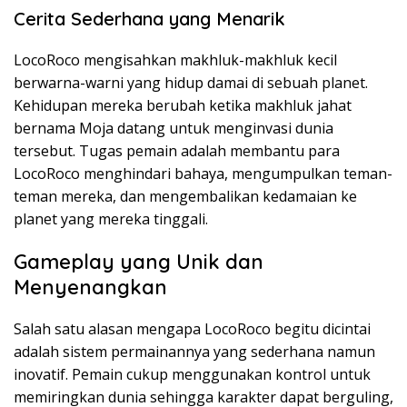
Cerita Sederhana yang Menarik
LocoRoco mengisahkan makhluk-makhluk kecil
berwarna-warni yang hidup damai di sebuah planet.
Kehidupan mereka berubah ketika makhluk jahat
bernama Moja datang untuk menginvasi dunia
tersebut. Tugas pemain adalah membantu para
LocoRoco menghindari bahaya, mengumpulkan teman-
teman mereka, dan mengembalikan kedamaian ke
planet yang mereka tinggali.
Gameplay yang Unik dan
Menyenangkan
Salah satu alasan mengapa LocoRoco begitu dicintai
adalah sistem permainannya yang sederhana namun
inovatif. Pemain cukup menggunakan kontrol untuk
memiringkan dunia sehingga karakter dapat berguling,